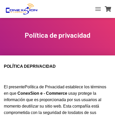
T
O
G
G
L
Política de privacidad
E
N
A
V
I
G
POLÍTICA DEPRIVACIDAD
A
T
I
O
N
El presentePolítica de Privacidad establece los términos
en que
ConexSion e - Commerce
usay protege la
información que es proporcionada por sus usuarios al
momento deutilizar su sitio web. Esta compañía está
comprometida con la seguridad de losdatos de sus